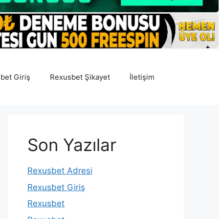
bet Giriş
Rexusbet Şikayet
İletişim
Son Yazılar
Rexusbet Adresi
Rexusbet Giriş
Rexusbet