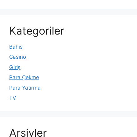
Kategoriler
Bahis
Casino
Giriş
Para Çekme
Para Yatırma
TV
Arşivler