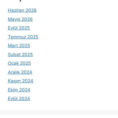
Haziran 2026
Mayıs 2026
Eylül 2025
Temmuz 2025
Mart 2025
Şubat 2025
Ocak 2025
Aralık 2024
Kasım 2024
Ekim 2024
Eylül 2024