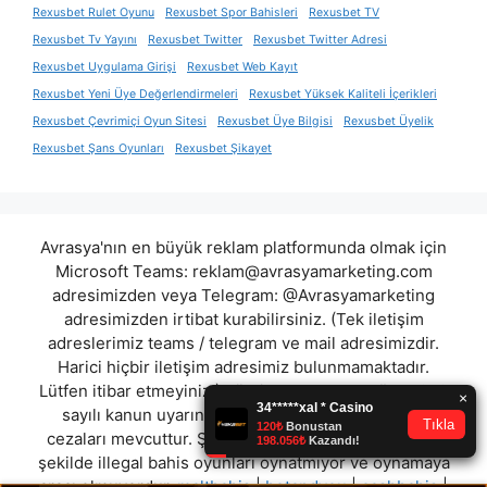
Rexusbet Rulet Oyunu
Rexusbet Spor Bahisleri
Rexusbet TV
Rexusbet Tv Yayını
Rexusbet Twitter
Rexusbet Twitter Adresi
Rexusbet Uygulama Girişi
Rexusbet Web Kayıt
Rexusbet Yeni Üye Değerlendirmeleri
Rexusbet Yüksek Kaliteli İçerikleri
Rexusbet Çevrimiçi Oyun Sitesi
Rexusbet Üye Bilgisi
Rexusbet Üyelik
Rexusbet Şans Oyunları
Rexusbet Şikayet
Avrasya'nın en büyük reklam platformunda olmak için
Microsoft Teams:
reklam@avrasyamarketing.com
adresimizden veya Telegram: @Avrasyamarketing
adresimizden irtibat kurabilirsiniz. (Tek iletişim
adreslerimiz teams / telegram ve mail adresimizdir.
Harici hiçbir iletişim adresimiz bulunmamaktadır.
Lütfen itibar etmeyiniz.) Türkiye yasalarına göre 7258
sayılı kanun uyarınca yasa dışı bahis oynamanın
cezaları mevcuttur. Şu an bulunduğunuz site hiç bir
şekilde illegal bahis oyunları oynatmıyor ve oynamaya
aracı olmuyordur.
maltbahis
|
betandyou
|
cashbahis
|