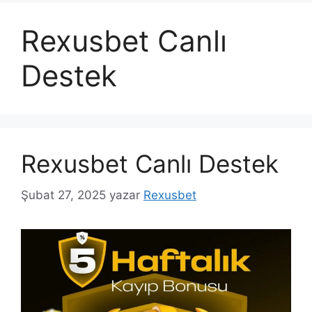
Rexusbet Canlı
Destek
Rexusbet Canlı Destek
Şubat 27, 2025
yazar
Rexusbet