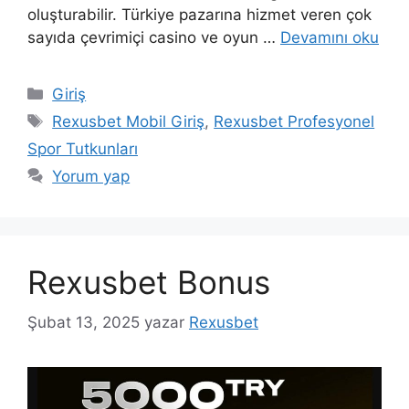
oluşturabilir. Türkiye pazarına hizmet veren çok
sayıda çevrimiçi casino ve oyun …
Devamını oku
Kategoriler
Giriş
Etiketler
Rexusbet Mobil Giriş
,
Rexusbet Profesyonel
Spor Tutkunları
Yorum yap
Rexusbet Bonus
Şubat 13, 2025
yazar
Rexusbet