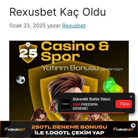
Rexusbet Kaç Oldu
Ocak 23, 2025
yazar
Rexusbet
×