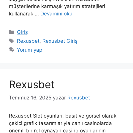
müşterilerine karmaşık yatırım stratejileri
kullanarak …
Devamını oku
Kategoriler
Giriş
Etiketler
Rexusbet
,
Rexusbet Giriş
Yorum yap
Rexusbet
Temmuz 16, 2025
yazar
Rexusbet
Rexusbet Slot oyunları, basit ve görsel olarak
çekici grafik tasarımlarıyla canlı casinolarda
önemli bir rol oynayan casino oyunlarının