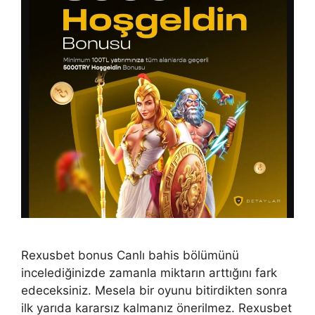
Rexusbet bonus Canlı bahis bölümünü
incelediğinizde zamanla miktarın arttığını fark
edeceksiniz. Mesela bir oyunu bitirdikten sonra
ilk yarıda kararsız kalmanız önerilmez. Rexusbet