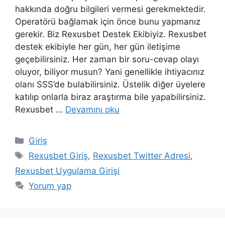
hakkında doğru bilgileri vermesi gerekmektedir.
Operatörü bağlamak için önce bunu yapmanız
gerekir. Biz Rexusbet Destek Ekibiyiz. Rexusbet
destek ekibiyle her gün, her gün iletişime
geçebilirsiniz. Her zaman bir soru-cevap olayı
oluyor, biliyor musun? Yani genellikle ihtiyacınız
olanı SSS’de bulabilirsiniz. Üstelik diğer üyelere
katılıp onlarla biraz araştırma bile yapabilirsiniz.
Rexusbet …
Devamını oku
Kategoriler
Giriş
Etiketler
Rexusbet Giriş
,
Rexusbet Twitter Adresi
,
Rexusbet Uygulama Girişi
Yorum yap