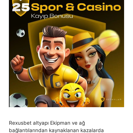
Rexusbet altyapı Ekipman ve ağ
bağlantılarından kaynaklanan kazalarda