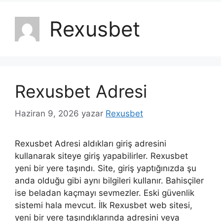
Rexusbet
Rexusbet Adresi
Haziran 9, 2026
yazar
Rexusbet
Rexusbet Adresi aldıkları giriş adresini
kullanarak siteye giriş yapabilirler. Rexusbet
yeni bir yere taşındı. Site, giriş yaptığınızda şu
anda olduğu gibi aynı bilgileri kullanır. Bahisçiler
ise beladan kaçmayı sevmezler. Eski güvenlik
sistemi hala mevcut. İlk Rexusbet web sitesi,
yeni bir yere taşındıklarında adresini veya