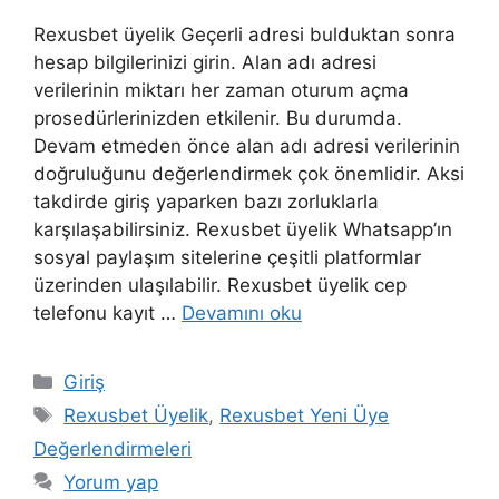
Rexusbet üyelik Geçerli adresi bulduktan sonra
hesap bilgilerinizi girin. Alan adı adresi
verilerinin miktarı her zaman oturum açma
prosedürlerinizden etkilenir. Bu durumda.
Devam etmeden önce alan adı adresi verilerinin
doğruluğunu değerlendirmek çok önemlidir. Aksi
takdirde giriş yaparken bazı zorluklarla
karşılaşabilirsiniz. Rexusbet üyelik Whatsapp’ın
sosyal paylaşım sitelerine çeşitli platformlar
üzerinden ulaşılabilir. Rexusbet üyelik cep
telefonu kayıt …
Devamını oku
Kategoriler
Giriş
Etiketler
Rexusbet Üyelik
,
Rexusbet Yeni Üye
Değerlendirmeleri
Yorum yap