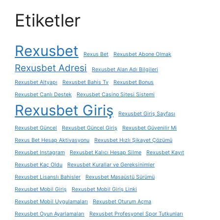
Etiketler
Rexusbet
Rexus Bet
Rexusbet Abone Olmak
Rexusbet Adresi
Rexusbet Alan Adı Bilgileri
Rexusbet Altyapı
Rexusbet Bahis Tv
Rexusbet Bonus
Rexusbet Canlı Destek
Rexusbet Casino Sitesi Sistemi
Rexusbet Giriş
Rexusbet Giriş Sayfası
Rexusbet Güncel
Rexusbet Güncel Giriş
Rexusbet Güvenilir Mi
Rexus Bet Hesap Aktivasyonu
Rexusbet Hızlı Şikayet Çözümü
Rexusbet Instagram
Rexusbet Kalıcı Hesap Silme
Rexusbet Kayıt
Rexusbet Kaç Oldu
Rexusbet Kurallar ve Gereksinimler
Rexusbet Lisanslı Bahisler
Rexusbet Masaüstü Sürümü
Rexusbet Mobil Giriş
Rexusbet Mobil Giriş Linki
Rexusbet Mobil Uygulamaları
Rexusbet Oturum Açma
Rexusbet Oyun Ayarlamaları
Rexusbet Profesyonel Spor Tutkunları