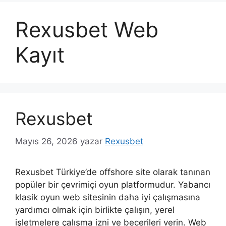
Rexusbet Web
Kayıt
Rexusbet
Mayıs 26, 2026
yazar
Rexusbet
Rexusbet Türkiye’de offshore site olarak tanınan
popüler bir çevrimiçi oyun platformudur. Yabancı
klasik oyun web sitesinin daha iyi çalışmasına
yardımcı olmak için birlikte çalışın, yerel
işletmelere çalışma izni ve becerileri verin. Web