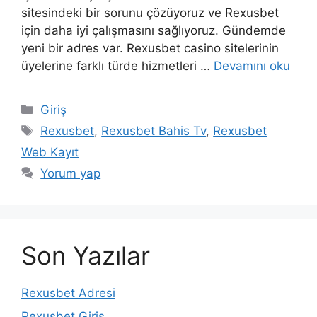
sitesindeki bir sorunu çözüyoruz ve Rexusbet
için daha iyi çalışmasını sağlıyoruz. Gündemde
yeni bir adres var. Rexusbet casino sitelerinin
üyelerine farklı türde hizmetleri …
Devamını oku
Kategoriler
Giriş
Etiketler
Rexusbet
,
Rexusbet Bahis Tv
,
Rexusbet
Web Kayıt
Yorum yap
Son Yazılar
Rexusbet Adresi
Rexusbet Giriş