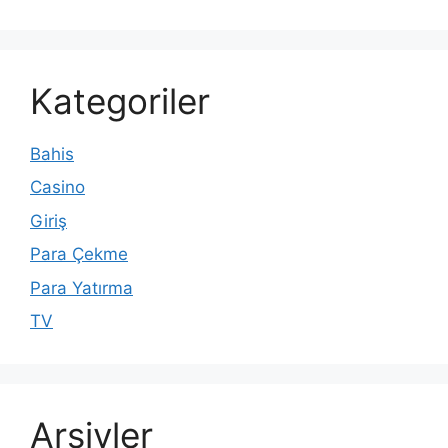
Kategoriler
Bahis
Casino
Giriş
Para Çekme
Para Yatırma
TV
Arşivler