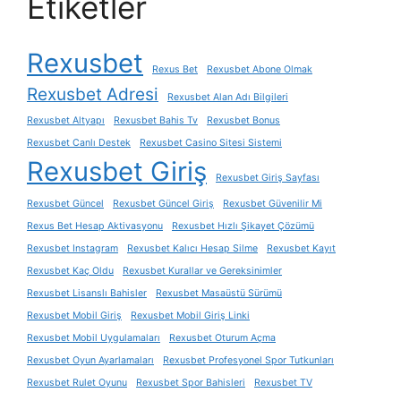
Etiketler
Rexusbet
Rexus Bet
Rexusbet Abone Olmak
Rexusbet Adresi
Rexusbet Alan Adı Bilgileri
Rexusbet Altyapı
Rexusbet Bahis Tv
Rexusbet Bonus
Rexusbet Canlı Destek
Rexusbet Casino Sitesi Sistemi
Rexusbet Giriş
Rexusbet Giriş Sayfası
Rexusbet Güncel
Rexusbet Güncel Giriş
Rexusbet Güvenilir Mi
Rexus Bet Hesap Aktivasyonu
Rexusbet Hızlı Şikayet Çözümü
Rexusbet Instagram
Rexusbet Kalıcı Hesap Silme
Rexusbet Kayıt
Rexusbet Kaç Oldu
Rexusbet Kurallar ve Gereksinimler
Rexusbet Lisanslı Bahisler
Rexusbet Masaüstü Sürümü
Rexusbet Mobil Giriş
Rexusbet Mobil Giriş Linki
Rexusbet Mobil Uygulamaları
Rexusbet Oturum Açma
Rexusbet Oyun Ayarlamaları
Rexusbet Profesyonel Spor Tutkunları
Rexusbet Rulet Oyunu
Rexusbet Spor Bahisleri
Rexusbet TV