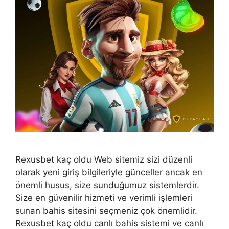
Rexusbet kaç oldu Web sitemiz sizi düzenli
olarak yeni giriş bilgileriyle günceller ancak en
önemli husus, size sunduğumuz sistemlerdir.
Size en güvenilir hizmeti ve verimli işlemleri
sunan bahis sitesini seçmeniz çok önemlidir.
Rexusbet kaç oldu canlı bahis sistemi ve canlı