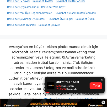
Rexusbet Tv Yayını
Rexusbet Twitter
Rexusbet Twitter Adresi
Rexusbet Uygulama Girişi
Rexusbet Web Kayıt
Rexusbet Yeni Üye Değerlendirmeleri
Rexusbet Yüksek Kaliteli İçerikleri
Rexusbet Çevrimiçi Oyun Sitesi
Rexusbet Üye Bilgisi
Rexusbet Üyelik
Rexusbet Şans Oyunları
Rexusbet Şikayet
Avrasya'nın en büyük reklam platformunda olmak için
Microsoft Teams:
reklam@avrasyamarketing.com
adresimizden veya Telegram: @Avrasyamarketing
adresimizden irtibat kurabilirsiniz. (Tek iletişim
adreslerimiz teams / telegram ve mail adresimizdir.
Harici hiçbir iletişim adresimiz bulunmamaktadır.
Lütfen itibar etmeyiniz.) Türkiye yasalarına göre 7258
sayılı kanun uyarınca yasa dışı bahis oynamanın
cezaları mevcuttur. Şu an bulunduğunuz site hiç bir
şekilde illegal bahis oyunları oynatmıyor ve oynamaya
aracı olmuyordur.
maltbahis
|
betandyou
|
cashbahis
|
×
candycasino
|
pumabet
|
pit10bet
|
elitroyal
|
tophillbet